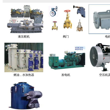
液压舵机
阀门
电
燃油，水加热器
发电机
空压机