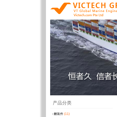
产品分类
舾装件
(11)