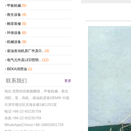
甲板机械
(5)
救生设备
(4)
舱室装修
(5)
环保设备
(6)
机械设备
(9)
柴油发动机原厂件及O...
(3)
电气元件及LED照明...
(12)
BEKA润滑油
(1)
联系我们
更多
地址:优势供应船舶舾装，甲板机械，救生
消防，泵，风机，柴油机原装OEM件 中国
天津市塘沽区滨海名都1栋1201室
电话:+86-22-65235759
传真:+86-22-65235759
WhatsApp(China):+86-18602601729