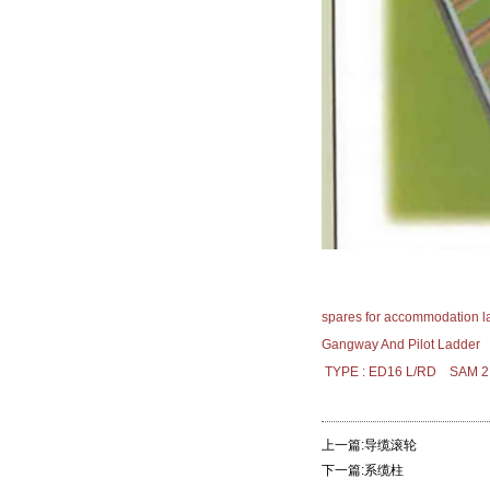
spares for accommodation 
Gangway And Pilot Ladder
TYPE : ED16 L/RD SAM 2
上一篇:导缆滚轮
下一篇:系缆柱