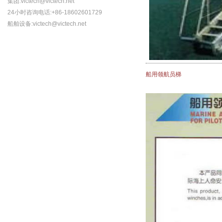
集团:victech@victech.net
24小时咨询电话:+86-18602601729
船舶设备:victech@victech.net
船用领航员梯