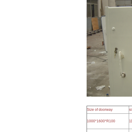
Size of doorway
s
1000*1600*R100
1