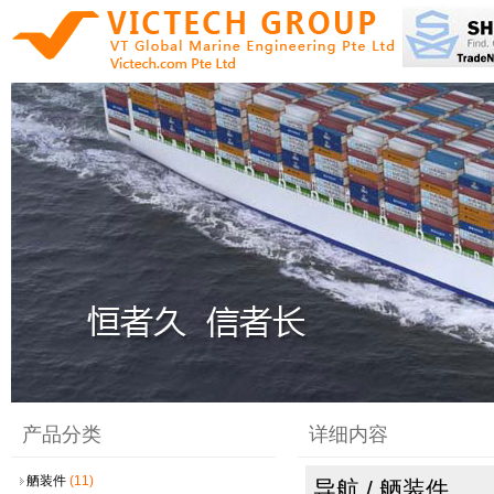
产品分类
详细内容
舾装件
(11)
导航 / 舾装件