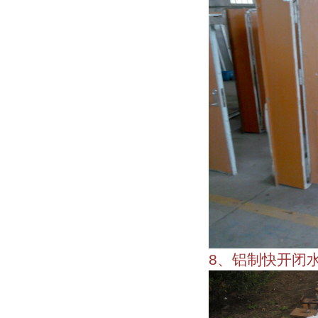
8、铝制快开闭