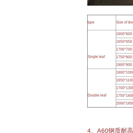
type
Size of d
1600*600
1650*650
1700*700
Single leaf
1750*800
1900*900
1600*100
1650*110
1700*130
Double leaf
1750*160
2000*185
4、A60钢质耐