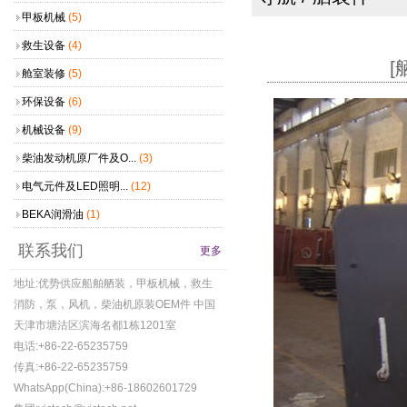
甲板机械
(5)
救生设备
(4)
[
舱室装修
(5)
环保设备
(6)
机械设备
(9)
柴油发动机原厂件及O...
(3)
电气元件及LED照明...
(12)
BEKA润滑油
(1)
联系我们
更多
地址:优势供应船舶舾装，甲板机械，救生
消防，泵，风机，柴油机原装OEM件 中国
天津市塘沽区滨海名都1栋1201室
电话:+86-22-65235759
传真:+86-22-65235759
WhatsApp(China):+86-18602601729