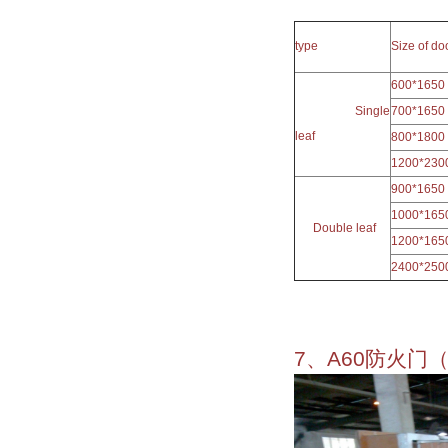
type
Size of d
600*1650
Single
700*1650
leaf
800*1800
1200*230
900*1650
1000*165
Double leaf
1200*165
2400*250
7、A60防火门